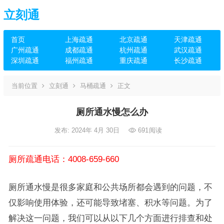
立刻通
首页
上海疏通
北京疏通
天津疏通
广州疏通
成都疏通
杭州疏通
武汉疏通
深圳疏通
福州疏通
重庆疏通
长沙疏通
当前位置
立刻通
马桶疏通
正文
厕所通水慢怎么办
发布: 2024年 4月 30日
691
阅读
厕所疏通电话：4008-659-660
厕所通水慢是很多家庭和公共场所都会遇到的问题，不
仅影响使用体验，还可能导致堵塞、积水等问题。为了
解决这一问题，我们可以从以下几个方面进行排查和处