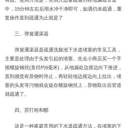
有效。使用方法是，先倒入适量疏通剂在地漏或管道
中，15分钟左右后用水冲干净即可，如遇仍未疏通，重
复操作直到疏通为止就是了
三、弹簧通渠器
弹簧通渠器是疏通洗脸池下水道堵塞的常见工具，
主要是处理由于头发引起的堵塞。先去小商店买一个手
摇螺旋钢丝(直径约6毫米)，从地漏处边摇边向下推进，
直到感觉有异物时停止，再轻轻地边摇边向上拉出，堵
塞的头发等污物就会旋在螺旋钢丝上，异物取出后管道
就疏通了。
四、苏打粉和醋
这是一种家庭常用的下水道疏通方法，在堵塞的下