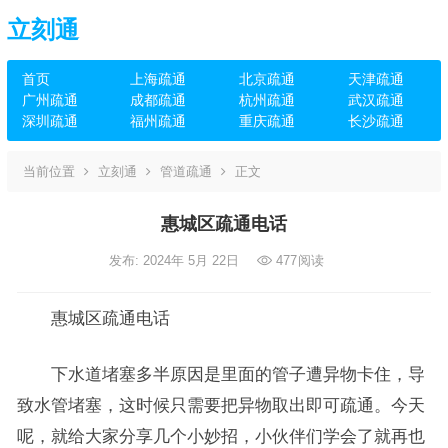
立刻通
首页
上海疏通
北京疏通
天津疏通
广州疏通
成都疏通
杭州疏通
武汉疏通
深圳疏通
福州疏通
重庆疏通
长沙疏通
当前位置
立刻通
管道疏通
正文
惠城区疏通电话
发布: 2024年 5月 22日
477
阅读
惠城区疏通电话
下水道堵塞多半原因是里面的管子遭异物卡住，导
致水管堵塞，这时候只需要把异物取出即可疏通。今天
呢，就给大家分享几个小妙招，小伙伴们学会了就再也