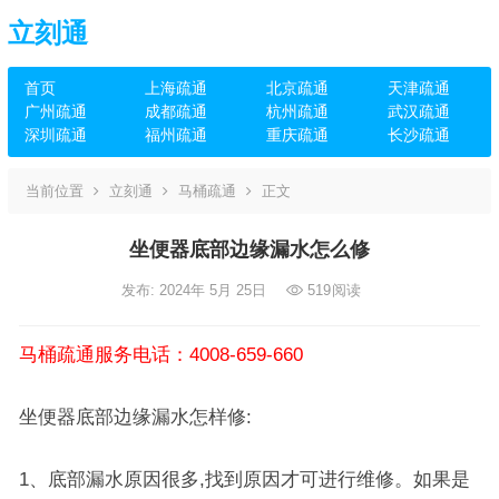
立刻通
首页
上海疏通
北京疏通
天津疏通
广州疏通
成都疏通
杭州疏通
武汉疏通
深圳疏通
福州疏通
重庆疏通
长沙疏通
当前位置
立刻通
马桶疏通
正文
坐便器底部边缘漏水怎么修
发布: 2024年 5月 25日
519
阅读
马桶疏通服务电话：4008-659-660
坐便器底部边缘漏水怎样修:
1、底部漏水原因很多,找到原因才可进行维修。如果是