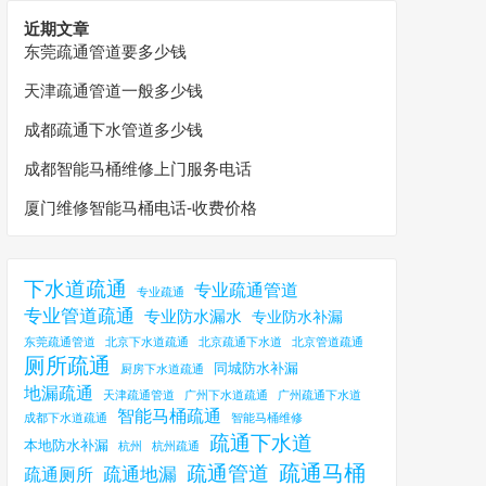
近期文章
东莞疏通管道要多少钱
天津疏通管道一般多少钱
成都疏通下水管道多少钱
成都智能马桶维修上门服务电话
厦门维修智能马桶电话-收费价格
下水道疏通
专业疏通管道
专业疏通
专业管道疏通
专业防水漏水
专业防水补漏
东莞疏通管道
北京下水道疏通
北京疏通下水道
北京管道疏通
厕所疏通
同城防水补漏
厨房下水道疏通
地漏疏通
天津疏通管道
广州下水道疏通
广州疏通下水道
智能马桶疏通
成都下水道疏通
智能马桶维修
疏通下水道
本地防水补漏
杭州
杭州疏通
疏通马桶
疏通管道
疏通地漏
疏通厕所