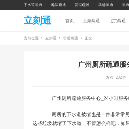
下水道疏通
地漏疏通
管道疏通
马桶疏通
疏
立刻通
首页
上海疏通
北京疏通
当前位置
立刻通
管道疏通
正文
广州厕所疏通服
发布: 2024年
广州厕所疏通服务中心_24小时服务
厕所的下水道被堵也是一件非常常见
这些垃圾就堵了下水道，不管怎么样吧，如