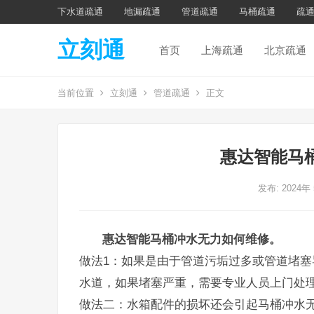
下水道疏通
地漏疏通
管道疏通
马桶疏通
疏
立刻通
首页
上海疏通
北京疏通
当前位置
立刻通
管道疏通
正文
惠达智能马
发布: 2024年
惠达智能马桶冲水无力如何维修。
做法1：如果是由于管道污垢过多或管道堵
水道，如果堵塞严重，需要专业人员上门处
做法二：水箱配件的损坏还会引起马桶冲水