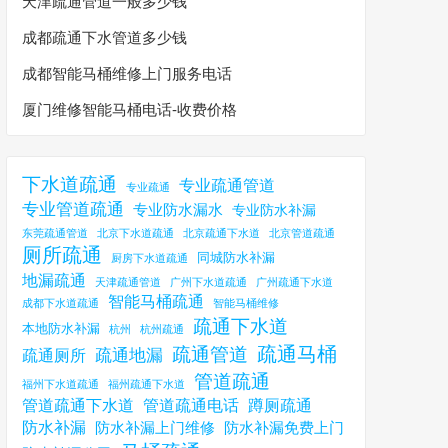
天津疏通管道一般多少钱
成都疏通下水管道多少钱
成都智能马桶维修上门服务电话
厦门维修智能马桶电话-收费价格
下水道疏通
专业疏通管道
专业疏通
专业管道疏通
专业防水漏水
专业防水补漏
东莞疏通管道
北京下水道疏通
北京疏通下水道
北京管道疏通
厕所疏通
同城防水补漏
厨房下水道疏通
地漏疏通
天津疏通管道
广州下水道疏通
广州疏通下水道
智能马桶疏通
成都下水道疏通
智能马桶维修
疏通下水道
本地防水补漏
杭州
杭州疏通
疏通马桶
疏通管道
疏通地漏
疏通厕所
管道疏通
福州下水道疏通
福州疏通下水道
管道疏通下水道
管道疏通电话
蹲厕疏通
防水补漏
防水补漏上门维修
防水补漏免费上门