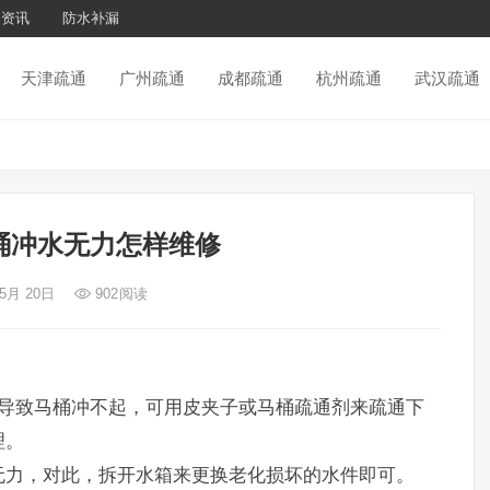
通资讯
防水补漏
天津疏通
广州疏通
成都疏通
杭州疏通
武汉疏通
桶冲水无力怎样维修
 5月 20日
902
阅读
塞导致马桶冲不起，可用皮夹子或马桶疏通剂来疏通下
理。
无力，对此，拆开水箱来更换老化损坏的水件即可。