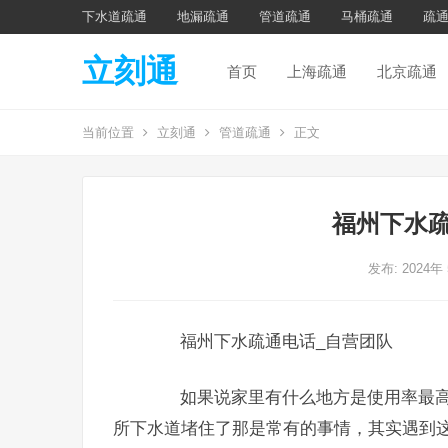
下水道疏通
地漏疏通
管道疏通
马桶疏通
疏
立刻通
首页
上海疏通
北京疏通
当前位置
立刻通
管道疏通
正文
福州下水疏
发布: 2024年
福州下水疏通电话_自营团队
如果说家里有什么地方是使用率最高
所下水道堵住了那是常有的事情，其实遇到