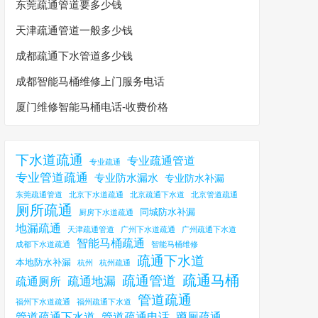
东莞疏通管道要多少钱
天津疏通管道一般多少钱
成都疏通下水管道多少钱
成都智能马桶维修上门服务电话
厦门维修智能马桶电话-收费价格
下水道疏通
专业疏通管道
专业疏通
专业管道疏通
专业防水漏水
专业防水补漏
东莞疏通管道
北京下水道疏通
北京疏通下水道
北京管道疏通
厕所疏通
同城防水补漏
厨房下水道疏通
地漏疏通
天津疏通管道
广州下水道疏通
广州疏通下水道
智能马桶疏通
成都下水道疏通
智能马桶维修
疏通下水道
本地防水补漏
杭州
杭州疏通
疏通马桶
疏通管道
疏通地漏
疏通厕所
管道疏通
福州下水道疏通
福州疏通下水道
管道疏通下水道
管道疏通电话
蹲厕疏通