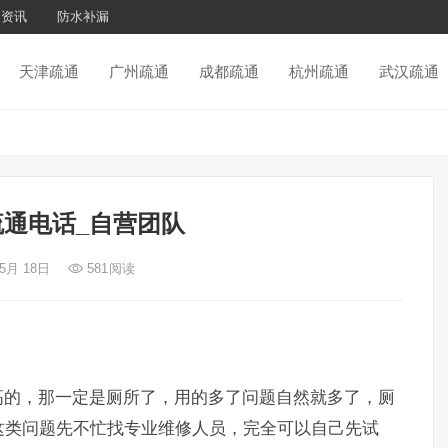
通资讯
防水补漏
天津疏通
广州疏通
成都疏通
杭州疏通
武汉疏通
通电话_自营团队
 5月 18日
581
阅读
的，那一定是厕所了，用的多了问题自然就多了，厕
这类问题先不忙找专业维修人员，完全可以自己先试