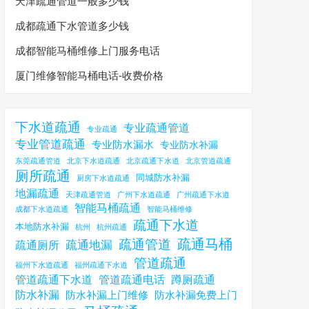
天津疏通管道一般多少钱
成都疏通下水管道多少钱
成都智能马桶维修上门服务电话
厦门维修智能马桶电话-收费价格
下水道疏通
专业疏通管道
专业疏通
专业管道疏通
专业防水漏水
专业防水补漏
东莞疏通管道
北京下水道疏通
北京疏通下水道
北京管道疏通
厕所疏通
同城防水补漏
厨房下水道疏通
地漏疏通
天津疏通管道
广州下水道疏通
广州疏通下水道
智能马桶疏通
成都下水道疏通
智能马桶维修
疏通下水道
本地防水补漏
杭州
杭州疏通
疏通马桶
疏通管道
疏通地漏
疏通厕所
管道疏通
福州下水道疏通
福州疏通下水道
管道疏通下水道
管道疏通电话
蹲厕疏通
防水补漏
防水补漏上门维修
防水补漏免费上门