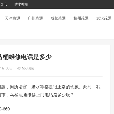
通资讯
防水补漏
天津疏通
广州疏通
成都疏通
杭州疏通
武汉疏通
马桶维修电话是多少
 4月 30日
558
阅读
题，厕所堵塞、渗水等都是很正常的现象。此时，我
州市，马桶疏通维修上门电话是多少呢?
660