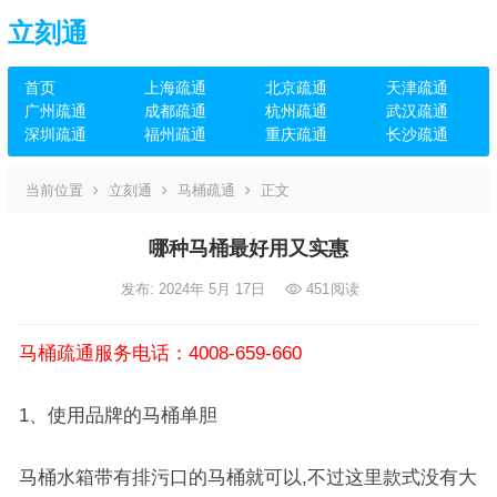
立刻通
首页
上海疏通
北京疏通
天津疏通
广州疏通
成都疏通
杭州疏通
武汉疏通
深圳疏通
福州疏通
重庆疏通
长沙疏通
当前位置
立刻通
马桶疏通
正文
哪种马桶最好用又实惠
发布: 2024年 5月 17日
451
阅读
马桶疏通服务电话：4008-659-660
1、使用品牌的马桶单胆
马桶水箱带有排污口的马桶就可以,不过这里款式没有大