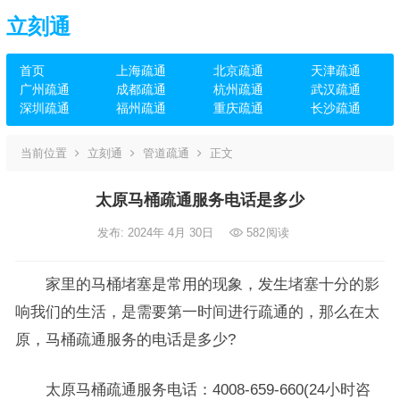
立刻通
首页
上海疏通
北京疏通
天津疏通
广州疏通
成都疏通
杭州疏通
武汉疏通
深圳疏通
福州疏通
重庆疏通
长沙疏通
当前位置
立刻通
管道疏通
正文
太原马桶疏通服务电话是多少
发布: 2024年 4月 30日
582
阅读
家里的马桶堵塞是常用的现象，发生堵塞十分的影
响我们的生活，是需要第一时间进行疏通的，那么在太
原，马桶疏通服务的电话是多少?
太原马桶疏通服务电话：4008-659-660(24小时咨