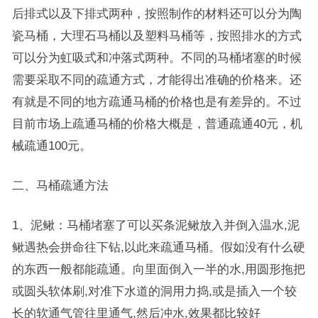
后排式以及下排式两种，按照制作的材料还可以分为陶
瓷马桶，大理石马桶以及塑料马桶等，按照排水的方式
可以分为虹吸式和冲落式两种。不同的马桶堵塞的时候
需要采取不同的疏通方式，才能得出准确的价格来。还
有就是不同的地方疏通马桶的价格也是有差异的。不过
目前市场上疏通马桶的价格大概是，普通疏通40元，机
械疏通100元。
二、马桶疏通方法
1、泥鳅：马桶堵塞了可以买条泥鳅放入并倒入温水,泥
鳅遇热会拼命往下钻,以此来疏通马桶。假如没有什么硬
的东西一般都能疏通。向里面倒入一半的水,用圆形拖把
或圆头软体刷,对准下水道的洞用力捣,或是插入一个较
长的软通气管往里通气,然后冲水,效果都比较好