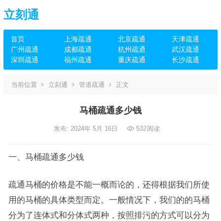
立刻通
首页
上海疏通
北京疏通
天津疏通
广州疏通
成都疏通
杭州疏通
武汉疏通
深圳疏通
福州疏通
重庆疏通
长沙疏通
当前位置
立刻通
管道疏通
正文
马桶疏通多少钱
发布: 2024年 5月 16日
532
阅读
一、马桶疏通多少钱
疏通马桶的价格是不能一概而论的，还得根据我们所使
用的马桶的具体类型而定。一般情况下，我们的的马桶
分为了连体式和分体式两种，按照排污的方式可以分为