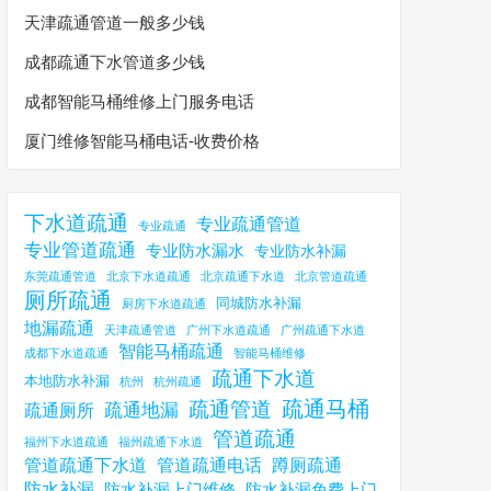
天津疏通管道一般多少钱
成都疏通下水管道多少钱
成都智能马桶维修上门服务电话
厦门维修智能马桶电话-收费价格
下水道疏通
专业疏通管道
专业疏通
专业管道疏通
专业防水漏水
专业防水补漏
东莞疏通管道
北京下水道疏通
北京疏通下水道
北京管道疏通
厕所疏通
同城防水补漏
厨房下水道疏通
地漏疏通
天津疏通管道
广州下水道疏通
广州疏通下水道
智能马桶疏通
成都下水道疏通
智能马桶维修
疏通下水道
本地防水补漏
杭州
杭州疏通
疏通马桶
疏通管道
疏通地漏
疏通厕所
管道疏通
福州下水道疏通
福州疏通下水道
管道疏通下水道
管道疏通电话
蹲厕疏通
防水补漏
防水补漏上门维修
防水补漏免费上门