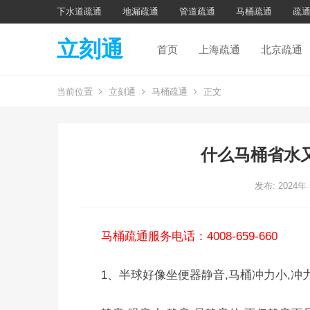
下水道疏通
地漏疏通
管道疏通
马桶疏通
疏
立刻通
首页
上海疏通
北京疏通
当前位置
立刻通
马桶疏通
正文
什么马桶省水
发布: 2024年
马桶疏通服务电话：4008-659-660
1、半球好像坐便器静音,马桶冲力小,冲力