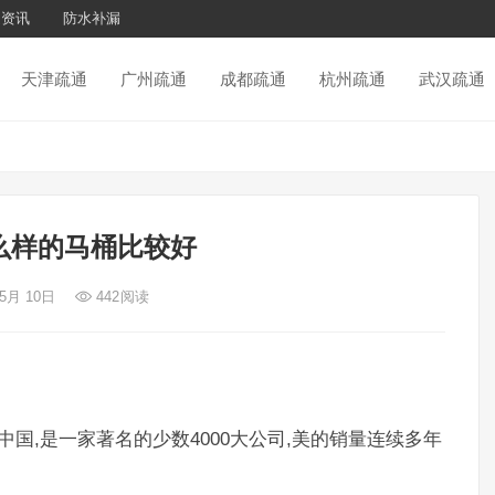
通资讯
防水补漏
天津疏通
广州疏通
成都疏通
杭州疏通
武汉疏通
么样的马桶比较好
 5月 10日
442
阅读
成立于中国,是一家著名的少数4000大公司,美的销量连续多年