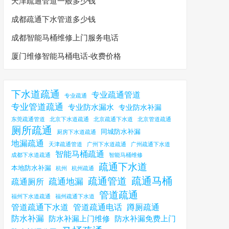
天津疏通管道一般多少钱
成都疏通下水管道多少钱
成都智能马桶维修上门服务电话
厦门维修智能马桶电话-收费价格
下水道疏通
专业疏通管道
专业疏通
专业管道疏通
专业防水漏水
专业防水补漏
东莞疏通管道
北京下水道疏通
北京疏通下水道
北京管道疏通
厕所疏通
同城防水补漏
厨房下水道疏通
地漏疏通
天津疏通管道
广州下水道疏通
广州疏通下水道
智能马桶疏通
成都下水道疏通
智能马桶维修
疏通下水道
本地防水补漏
杭州
杭州疏通
疏通马桶
疏通管道
疏通地漏
疏通厕所
管道疏通
福州下水道疏通
福州疏通下水道
管道疏通下水道
管道疏通电话
蹲厕疏通
防水补漏
防水补漏上门维修
防水补漏免费上门