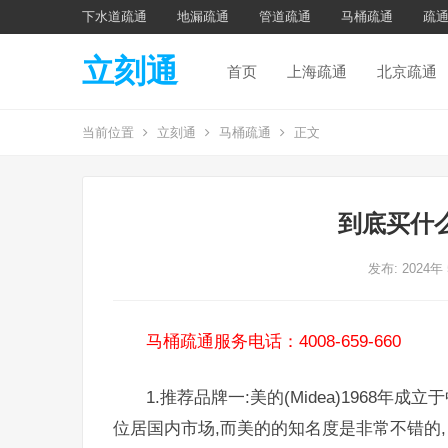
下水道疏通
地漏疏通
管道疏通
马桶疏通
疏
立刻通
首页
上海疏通
北京疏通
当前位置
立刻通
马桶疏通
正文
到底买什
发布: 2024年
马桶疏通服务电话：4008-659-660
1.推荐品牌一:美的(Midea)1968年
位居国内市场,而美的的知名度是非常不错的,