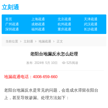
立刻通
首页
上海疏通
北京疏通
天津疏通
广州疏通
成都疏通
杭州疏通
武汉疏通
深圳疏通
福州疏通
重庆疏通
长沙疏通
当前位置
立刻通
地漏疏通
正文
老阳台地漏反水怎么处理
发布: 2024年 5月 10日
525
阅读
地漏疏通电话：4008-659-660
老阳台地漏反水是常见的问题，会造成水滞留在阳台
上，甚至导致渗漏。处理方法如下：