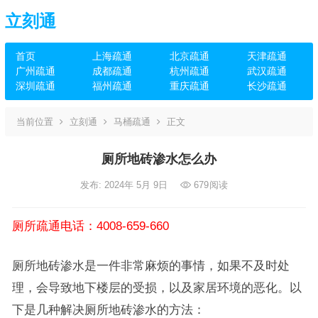
立刻通
首页
上海疏通
北京疏通
天津疏通
广州疏通
成都疏通
杭州疏通
武汉疏通
深圳疏通
福州疏通
重庆疏通
长沙疏通
当前位置
立刻通
马桶疏通
正文
厕所地砖渗水怎么办
发布: 2024年 5月 9日
679
阅读
厕所疏通电话：4008-659-660
厕所地砖渗水是一件非常麻烦的事情，如果不及时处
理，会导致地下楼层的受损，以及家居环境的恶化。以
下是几种解决厕所地砖渗水的方法：