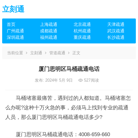
立刻通
首页
上海疏通
北京疏通
天津疏通
广州疏通
成都疏通
杭州疏通
武汉疏通
深圳疏通
福州疏通
重庆疏通
长沙疏通
当前位置
立刻通
管道疏通
正文
厦门思明区马桶疏通电话
发布: 2024年 5月 9日
527
阅读
马桶堵塞最痛苦，遇到过的人都知道。马桶堵塞怎
么办呢?这种十万火急的事，必须马上找到专业的疏通
人员，那么厦门思明区马桶疏通电话多少?
厦门思明区马桶疏通电话：4008-659-660