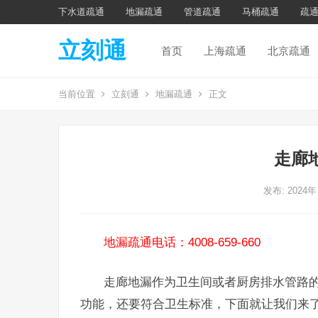
下水道疏通
地漏疏通
管道疏通
马桶疏通
疏
立刻通
首页
上海疏通
北京疏通
当前位置
立刻通
地漏疏通
正文
走廊
发布: 2024年
地漏疏通电话：4008-659-660
走廊地漏作为卫生间或者厨房排水管路
功能，还要符合卫生标准，下面就让我们来