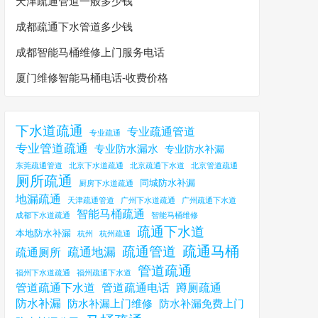
天津疏通管道一般多少钱
成都疏通下水管道多少钱
成都智能马桶维修上门服务电话
厦门维修智能马桶电话-收费价格
下水道疏通
专业疏通管道
专业疏通
专业管道疏通
专业防水漏水
专业防水补漏
东莞疏通管道
北京下水道疏通
北京疏通下水道
北京管道疏通
厕所疏通
同城防水补漏
厨房下水道疏通
地漏疏通
天津疏通管道
广州下水道疏通
广州疏通下水道
智能马桶疏通
成都下水道疏通
智能马桶维修
疏通下水道
本地防水补漏
杭州
杭州疏通
疏通马桶
疏通管道
疏通地漏
疏通厕所
管道疏通
福州下水道疏通
福州疏通下水道
管道疏通下水道
管道疏通电话
蹲厕疏通
防水补漏
防水补漏上门维修
防水补漏免费上门