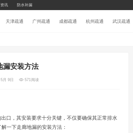
通资讯
防水补漏
天津疏通
广州疏通
成都疏通
杭州疏通
武汉疏通
地漏安装方法
 5月 9日
571
阅读
的出口，其安装要求十分关键，不仅要确保其正常排水
了解一下走廊地漏的安装方法：