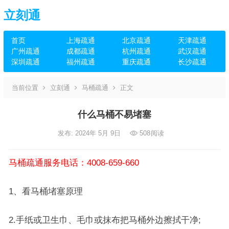
立刻通
首页
上海疏通
北京疏通
天津疏通
广州疏通
成都疏通
杭州疏通
武汉疏通
深圳疏通
福州疏通
重庆疏通
长沙疏通
当前位置
立刻通
马桶疏通
正文
什么马桶不易堵塞
发布: 2024年 5月 9日
508
阅读
马桶疏通服务电话：4008-659-660
1、看马桶堵塞原理
2.手纸或卫生巾、毛巾或抹布把马桶外边擦拭干净;