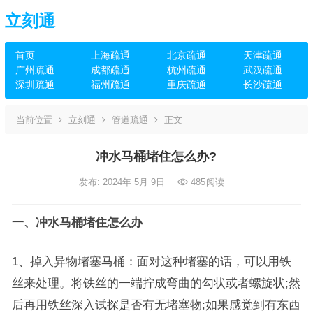
立刻通
首页
上海疏通
北京疏通
天津疏通
广州疏通
成都疏通
杭州疏通
武汉疏通
深圳疏通
福州疏通
重庆疏通
长沙疏通
当前位置
立刻通
管道疏通
正文
冲水马桶堵住怎么办?
发布: 2024年 5月 9日
485
阅读
一、冲水马桶堵住怎么办
1、掉入异物堵塞马桶：面对这种堵塞的话，可以用铁
丝来处理。将铁丝的一端拧成弯曲的勾状或者螺旋状;然
后再用铁丝深入试探是否有无堵塞物;如果感觉到有东西