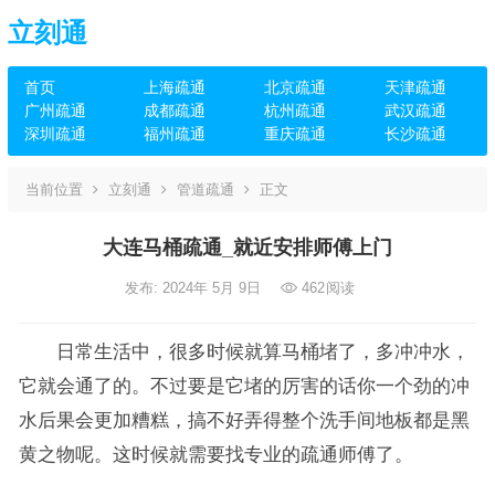
立刻通
首页
上海疏通
北京疏通
天津疏通
广州疏通
成都疏通
杭州疏通
武汉疏通
深圳疏通
福州疏通
重庆疏通
长沙疏通
当前位置
立刻通
管道疏通
正文
大连马桶疏通_就近安排师傅上门
发布: 2024年 5月 9日
462
阅读
日常生活中，很多时候就算马桶堵了，多冲冲水，
它就会通了的。不过要是它堵的厉害的话你一个劲的冲
水后果会更加糟糕，搞不好弄得整个洗手间地板都是黑
黄之物呢。这时候就需要找专业的疏通师傅了。