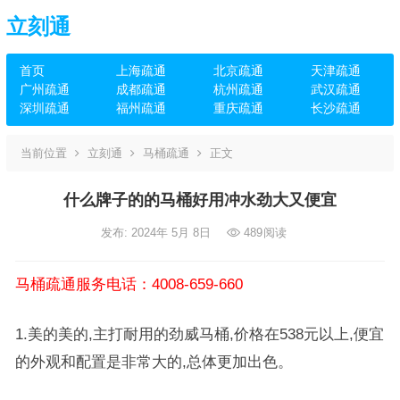
立刻通
首页
上海疏通
北京疏通
天津疏通
广州疏通
成都疏通
杭州疏通
武汉疏通
深圳疏通
福州疏通
重庆疏通
长沙疏通
当前位置
立刻通
马桶疏通
正文
什么牌子的的马桶好用冲水劲大又便宜
发布: 2024年 5月 8日
489
阅读
马桶疏通服务电话：4008-659-660
1.美的美的,主打耐用的劲威马桶,价格在538元以上,便宜
的外观和配置是非常大的,总体更加出色。