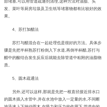
部堵塞,可以用管道疏通剂清理,这种方法对油脂、头
发、菜叶等厨房垃圾及卫生纸等堵塞物都有比较好的效
果。
4、苏打加醋法
苏打与醋混合在一起处理也是很好的方法。具体步
骤是先把半杯熟苏打粉倒入下水道,再倒半杯醋,苏打与
醋中的酸结合发生反应后就能去除管道中粘附的油脂物
质。
5、圆木疏通法
另外,还可以这样,那就是先把一根直径接近排水口
的圆木插入水管中,并在水池中放入一定量的水,不间断
地迅速上下抽动圆木,在吸力和压力的作用下,管道中的