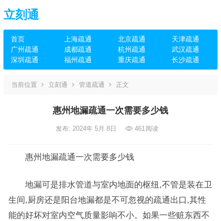
立刻通
首页
上海疏通
北京疏通
天津疏通
广州疏通
成都疏通
杭州疏通
武汉疏通
深圳疏通
福州疏通
重庆疏通
长沙疏通
当前位置
立刻通
管道疏通
正文
惠州地漏疏通一次需要多少钱
发布: 2024年 5月 8日
461
阅读
惠州地漏疏通一次需要多少钱
地漏可是排水管道与室内地面的枢纽,不管是装在卫
生间,厨房还是阳台地漏都是不可忽视的疏通出口,其性
能的好坏对室内空气质量影响不小。如果一些赃东西不