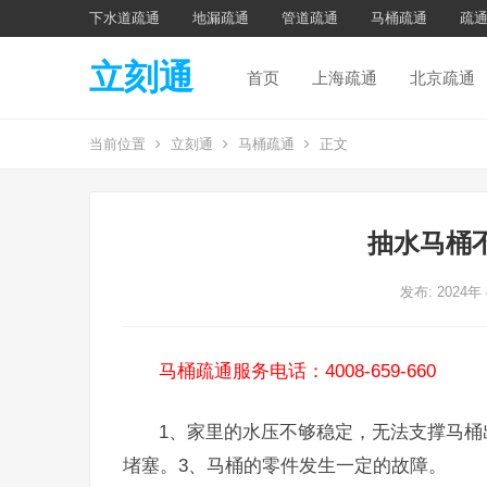
下水道疏通
地漏疏通
管道疏通
马桶疏通
疏
立刻通
首页
上海疏通
北京疏通
当前位置
立刻通
马桶疏通
正文
抽水马桶
发布: 2024年
马桶疏通服务电话：4008-659-660
1、家里的水压不够稳定，无法支撑马桶
堵塞。3、马桶的零件发生一定的故障。