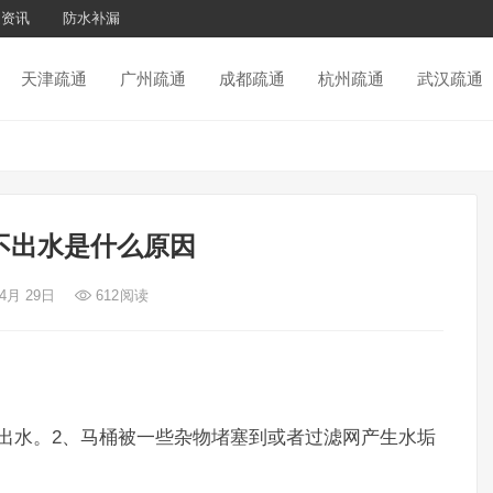
通资讯
防水补漏
天津疏通
广州疏通
成都疏通
杭州疏通
武汉疏通
不出水是什么原因
 4月 29日
612
阅读
出水。2、马桶被一些杂物堵塞到或者过滤网产生水垢