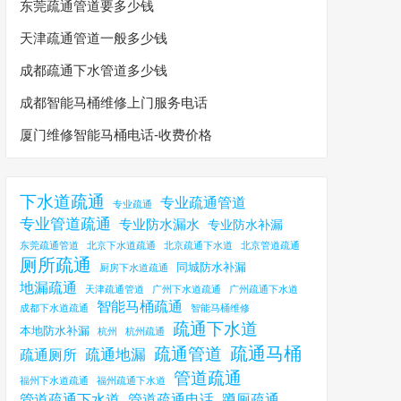
东莞疏通管道要多少钱
天津疏通管道一般多少钱
成都疏通下水管道多少钱
成都智能马桶维修上门服务电话
厦门维修智能马桶电话-收费价格
下水道疏通
专业疏通管道
专业疏通
专业管道疏通
专业防水漏水
专业防水补漏
东莞疏通管道
北京下水道疏通
北京疏通下水道
北京管道疏通
厕所疏通
同城防水补漏
厨房下水道疏通
地漏疏通
天津疏通管道
广州下水道疏通
广州疏通下水道
智能马桶疏通
成都下水道疏通
智能马桶维修
疏通下水道
本地防水补漏
杭州
杭州疏通
疏通马桶
疏通管道
疏通地漏
疏通厕所
管道疏通
福州下水道疏通
福州疏通下水道
管道疏通下水道
管道疏通电话
蹲厕疏通