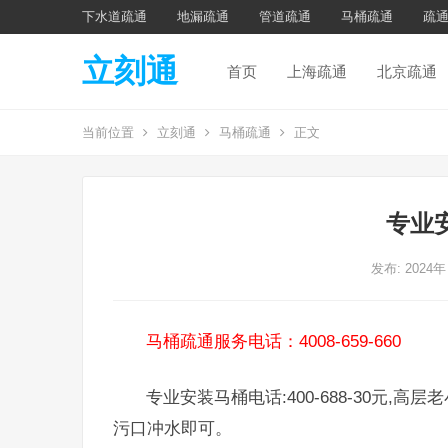
下水道疏通
地漏疏通
管道疏通
马桶疏通
疏
立刻通
首页
上海疏通
北京疏通
当前位置
立刻通
马桶疏通
正文
专业
发布: 2024年
马桶疏通服务电话：4008-659-660
专业安装马桶电话:400-688-30元,高层
污口冲水即可。