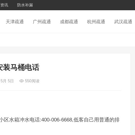
通资讯
防水补漏
天津疏通
广州疏通
成都疏通
杭州疏通
武汉疏通
安装马桶电话
 5月 5日
550
阅读
老小区水箱冲水电话:400-006-6668,低客自己用普通的排