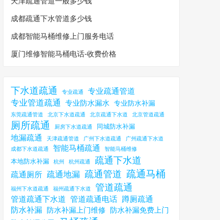
天津疏通管道一般多少钱
成都疏通下水管道多少钱
成都智能马桶维修上门服务电话
厦门维修智能马桶电话-收费价格
下水道疏通
专业疏通管道
专业疏通
专业管道疏通
专业防水漏水
专业防水补漏
东莞疏通管道
北京下水道疏通
北京疏通下水道
北京管道疏通
厕所疏通
同城防水补漏
厨房下水道疏通
地漏疏通
天津疏通管道
广州下水道疏通
广州疏通下水道
智能马桶疏通
成都下水道疏通
智能马桶维修
疏通下水道
本地防水补漏
杭州
杭州疏通
疏通马桶
疏通管道
疏通地漏
疏通厕所
管道疏通
福州下水道疏通
福州疏通下水道
管道疏通下水道
管道疏通电话
蹲厕疏通
防水补漏
防水补漏上门维修
防水补漏免费上门