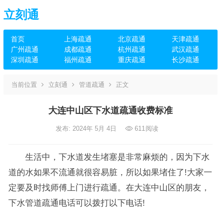
立刻通
首页
上海疏通
北京疏通
天津疏通
广州疏通
成都疏通
杭州疏通
武汉疏通
深圳疏通
福州疏通
重庆疏通
长沙疏通
当前位置
立刻通
管道疏通
正文
大连中山区下水道疏通收费标准
发布: 2024年 5月 4日
611
阅读
生活中，下水道发生堵塞是非常麻烦的，因为下水
道的水如果不流通就很容易脏，所以如果堵住了!大家一
定要及时找师傅上门进行疏通。在大连中山区的朋友，
下水管道疏通电话可以拨打以下电话!